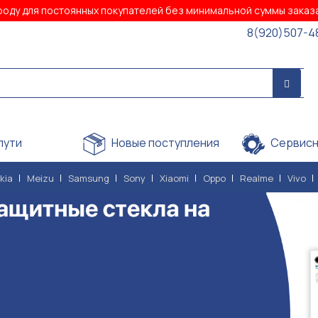
роду для постоянных покупателей без минимальной суммы зака
8(920)507-4
пути
Новые поступления
Сервисн
kia
Meizu
Samsung
Sony
Xiaomi
Oppo
Realme
Vivo