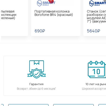
Портативная колонка
Станок (сепаратор) для
Borofone BR4 (красный)
разборки сенсорных
модулей AIDA A-948D (до
7") (вакуумный)
690₽
5640₽
Гарантия
10 лет на рын
*
Возврат, обмен до 6 месяцев
Широкий ассорти