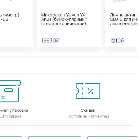
Микроскоп Ya Xun YX-
Лампа антипылевая
AK21 (бинокулярный /
GL010 для инспекции
стереоскопический)
дисплеев (зеленый)
19930₽
1210₽
жная упаковка
Скидки
шего заказа
Постоянным клиентам