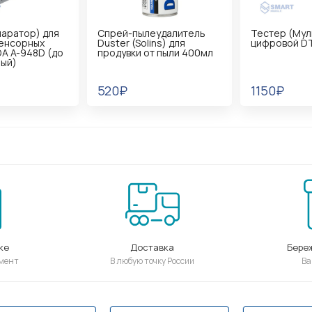
Спрей-пылеудалитель
Тестер (Мультиметр)
Duster (Solins) для
цифровой DT-02
продувки от пыли 400мл
520₽
1150₽
ке
Доставка
Бере
мент
В любую точку России
Ва