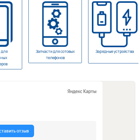
ля
Запчасти для сотовых
Зарядные устройства
х
телефонов
в